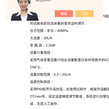
助您的吗？
制冷形式：风冷，保证装置制冷需要的稳定供应。
高压输送泵：
选用高压柱塞CO2泵作为动力源，确保干燥介质的
对试验各阶段流体量的需求适时调节。
压力范围：常压～40MPa
大流量：20L/h
变 频 器：2.2kW
流量计量系统：
采用气体质量流量计结合流量数显仪表对管路中的C
1%F.S.。
流量控制范围：6.3～20L/h
温度控制系统：
采用PID程序升温控温，在使用过程中，根据升温幅度进
2℃/min等。设定温度梯度调节数值，系统进行自
成，无需人工操作。