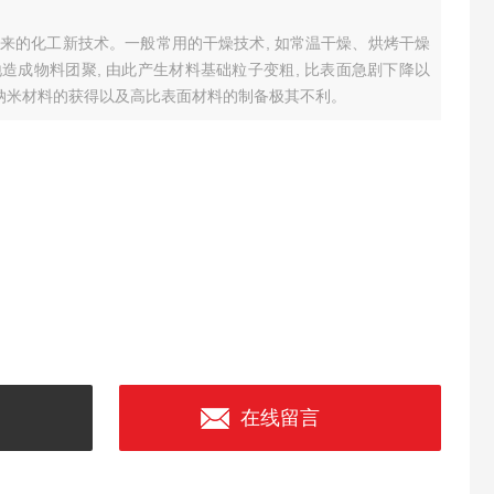
来的化工新技术。一般常用的干燥技术, 如常温干燥、烘烤干燥
造成物料团聚, 由此产生材料基础粒子变粗, 比表面急剧下降以
于纳米材料的获得以及高比表面材料的制备极其不利。
在线留言