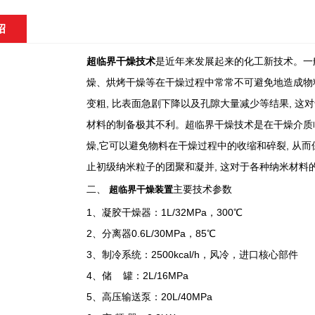
绍
超临界干燥技术
是近年来发展起来的化工新技术。一般
燥、烘烤干燥等在干燥过程中常常不可避免地造成物料
变粗, 比表面急剧下降以及孔隙大量减少等结果, 这
材料的制备极其不利。超临界干燥技术是在干燥介质
燥,它可以避免物料在干燥过程中的收缩和碎裂, 从而
止初级纳米粒子的团聚和凝并, 这对于各种纳米材料
二、
主要技术参数
超临界干燥装置
1、凝胶干燥器：1L/32MPa，300℃
2、分离器0.6L/30MPa，85℃
3、制冷系统：2500kcal/h，风冷，进口核心部件
4、储 罐：2L/16MPa
5、高压输送泵：20L/40MPa