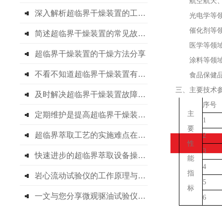
航空航天
深入解析超临界干燥装置的工作原理
光电
学
等
催化剂等
简述超临界干燥装置的常见故障相应解决方法
医学等
领
超临界干燥装置的干燥方法分享
涂料
等领
不看不知道超临界干燥装置有这么多的优点
食品
保健
三
、主要技术
及时解决超临界干燥装置故障是保障实验成功与设备长周期运行的关键
序号
主
定期维护是提高超临界干燥装置实验结果准确性的关键
1
要
超临界萃取工艺的实施难点在哪里
2
性
3
快速进步的超临界萃取设备操作要点
能
4
指
岩心流动试验仪的工作原理与核心系统构成
5
标
一文与您分享微观驱油试验仪的使用方法
6
产品咨询