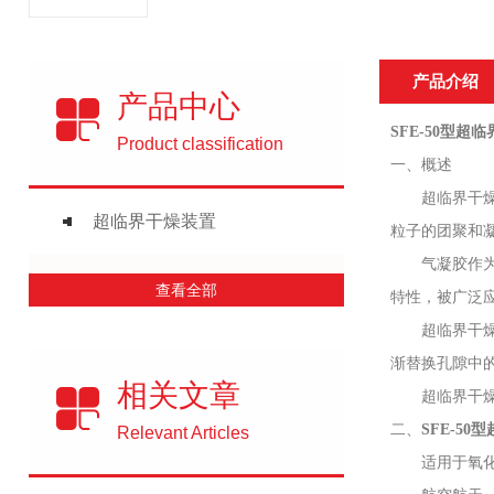
产品介绍
产品中心
SFE-50
型
超临
Product classification
一
、概述
超临界
干
超临界干燥装置
粒子
的团聚和
气凝胶
作
查看全部
特性，被
广泛
超临界
干
渐替换孔隙中
相关文章
超临界
干
二、
SFE-50
型
Relevant Articles
适用于氧