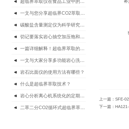
超临界萃取仪在食品工业中的应用与发展
补
一文与您分享超临界CO2萃取设备的定期维护保养方法
碳酸盐含量测定仪为科学研究提供坚实的数据支持
切记要落实岩心抽空加压饱和装置常态化保养措施
一篇详细解释！超临界萃取的概念原理及特征
一文与大家分享多功能岩心洗油仪的主要技术特点及指标
岩石比面仪的使用方法有哪些？
什么是超临界萃取技术？
岩心分析离心机系统化的定期保养方法分享
上一篇：
SFE-
下一篇：
HA12
二萃二分CO2循环式超临界萃取装置