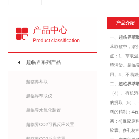
产品介绍
产品中心
一、
超临界萃
Product classification
萃取缸中，溶
点：1、萃取
超临界系列产品
境污染。超临界
用。4、不易
超临界萃取
二、
超临界萃
（4）、有机
超临界萃取仪
的提取（5）、
超临界水氧化装置
料的精制；4石
离；4)反应原
超临界CO2可视反应装置
胶囊、多孔材
超临界CO2反应装置