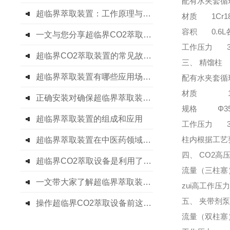
配有水夹套循
超临界萃取装置：工作原理与技术创新
材质 1Cr18N
容积 0.6L
一文与您分享超临界CO2萃取设备的定期维护保养方法
工作压力 3
超临界CO2萃取装置的常见故障相应解决方法分享
三、 精馏柱
超临界萃取装置有哪些应用场景呢
配有水夹套循
材质 1Cr1
正确安装对确保超临界萃取装置的提取效果至关重要
规格 Φ35
超临界萃取装置的组成和应用
工作压力 3
柱内根据工艺
超临界萃取装置在中医药领域的广泛应用
四、 CO2高
超临界CO2萃取设备是利用了超临界流体的溶解能力与其密度的关系
流量（三柱塞）
一文带大家了解超临界萃取装置的工艺流程
zui高工作压
五、 夹带剂
操作超临界CO2萃取设备前这些准备工作别忘了
流量（双柱塞）