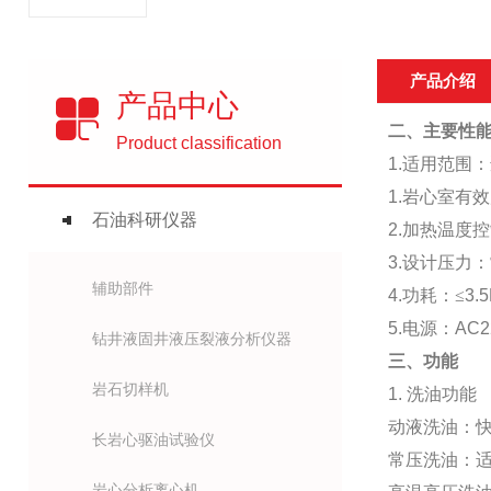
产品介绍
产品中心
二、主要性
Product classification
1.
适用范围：
1.
岩心室有效
石油科研仪器
2.
加热温度控
3.
设计压力：
辅助部件
4.
功耗：≤
3.
5.
电源：
AC2
钻井液固井液压裂液分析仪器
三、功能
岩石切样机
1.
洗油功能
动液洗油：
长岩心驱油试验仪
常压洗油：
岩心分析离心机