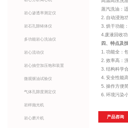
高温高压洗
蒸汽洗油：
岩心渗透率测定仪
2.
自动浸泡
岩石孔隙铸体仪
3.
烘干功能
4.
废液回收功
多功能岩心洗油仪
四、特点及
1.
功能全：
岩心流动仪
2.
效率高：
岩心抽空加压饱和装置
3.
结构科学
4.
安全性能
微观驱油试验仪
5.
操作方便
气体孔隙度测定仪
6.
环境污染
岩样抛光机
产品咨询
岩心磨片机