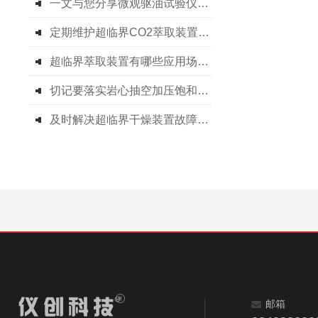
一文与您分享微观驱油试验仪的使用方法
定期维护超临界CO2萃取装置可确保产品质量和生产安全
超临界萃取装置有哪些应用场景呢
切记要落实岩心抽空加压饱和装置常态化保养措施
及时解决超临界干燥装置故障是保障实验成功与设备长周期运行的关键
邮箱