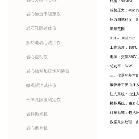
环压：50MPa
驱替压力：40MP
岩心渗透率测定仪
压力测试精度：0.1
岩石孔隙铸体仪
流量范围
0.01～10mL/min
多功能岩心洗油仪
工作温度：180℃
岩心流动仪
电源：交流380V，
总功率：6kW
岩心抽空加压饱和装置
三、仪器的基本
该仪器主要由注
微观驱油试验仪
注入系统：由注
气体孔隙度测定仪
模拟系统：由岩
计量系统：包括
岩样抛光机
数据采集处理：
岩心磨片机