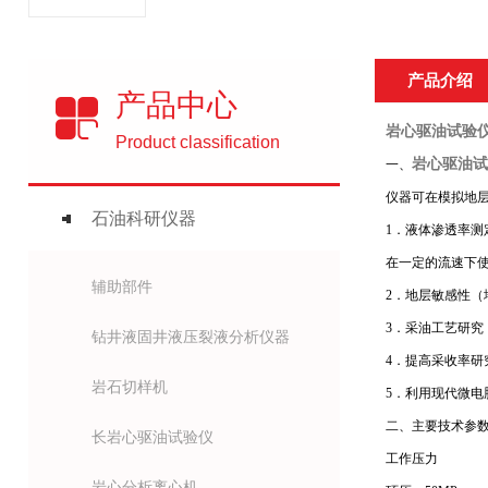
产品介绍
产品中心
岩心驱油试验
Product classification
岩心驱油试
一、
仪器可在模拟地
石油科研仪器
1．液体渗透率测
在一定的流速下
辅助部件
2．地层敏感性
3．采油工艺研
钻井液固井液压裂液分析仪器
4．提高采收率研
岩石切样机
5．利用现代微
二、
主要技术参
长岩心驱油试验仪
工作压力
岩心分析离心机