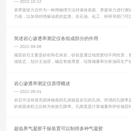
2022-10-12
表界面张力仪作为一种用物理方法对液体表面、界面张力进行测
力值，以加强对绝缘油质的监督。在石油、化工、科研等部门可以
简述岩心渗透率测定仪各组成部分的作用
2022-09-08
储层岩石主要是砂岩和石灰岩，砂岩是通过地质胶结不同性质，
油状态，划分主油层，确定有效厚度，估算储量和分析油田生产状
岩心渗透率测定仪原理概述
2022-09-01
岩石中没有填充固体物质的孔洞就是岩石的孔洞。所谓的孔隙率
的表面体积之比称为有效孔隙率。孔隙度是计算储量和评价储层特
超临界气凝胶干燥装置可以制得多种气凝胶