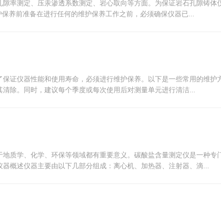
孔隙率测定、压汞渗透系数测定、岩心取向等方面。为保证岩石孔隙铸体
保养前准备在进行任何的维护保养工作之前，必须确保仪器已...
了保证仪器性能和使用寿命，必须进行维护保养。以下是一些常用的维护
清除。同时，建议每个季度或每次使用后对测量单元进行清洁...
于地质学、化学、环保等领域都有重要意义。碳酸盐含量测定仪是一种专
器概述仪器主要由以下几部分组成：离心机、加热器、注射器、滴...