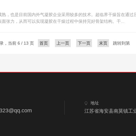
成熟，也是目前国内外气凝胶企业采用较多的技术。超临界干燥旨在通过
面张力，从而可以实现凝胶在干燥过程中保持完好骨架结构。干...
录，当前 6 / 13 页
首页
上一页
下一页
末页
跳转到第
地址
2323@qq.com
江苏省海安县南莫镇工