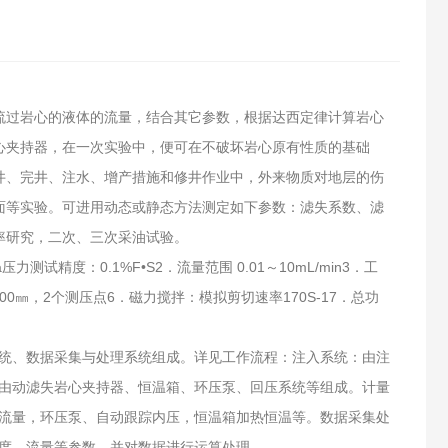
流过岩心的液体的流量，结合其它参数，根据达西定律计算岩心
心夹持器，在一次实验中，便可在不破坏岩心原有性质的基础
井、完井、注水、增产措施和修井作业中，外来物质对地层的伤
面等实验。可进用动态或静态方法测定如下参数：滤失系数、滤
率研究，二次、三次采油试验。
测试精度：0.1%F•S2．流量范围 0.01～10mL/min3．工
100㎜，2个测压点6．磁力搅拌：模拟剪切速率170S-17．总功
统、数据采集与处理系统组成。详见工作流程：注入系统：由注
由动滤失岩心夹持器、恒温箱、环压泵、回压系统等组成。计量
流量，环压泵、自动跟踪内压，恒温箱加热恒温等。数据采集处
度、流量等参数，并对数据进行运算处理。