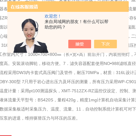
各部件的技术规范1．注入泵型号：LB- 10c，工作压力：40MPa，流量
欢迎您！
器ZR-2型中间容器 容积：1000mL，耐压：60MPa，材质：316L
来自局域网的朋友！有什么可以帮
助您的吗？
面以便所测流体流过岩心端面，测试流体通过岩心中滤失，且在岩心端面
心端面堵塞程度。适用岩心规格：φ25×100mm、工作压力：70MPa
：316L 4．环压跟踪泵DJB-80型手动电动泵，工作压力：80MPa5
1℃工作室内尺寸：1000×700×800㎜（长×宽×高）前后开门，内装照
度高。安装滚动脚轮，移动方便。7．滤失容器配套使用NO•988滤纸直径：Ф
流程采用DW3内卡套式高压阀门及管件，耐压70MPa，材质：316L
BY-300型 7只用于岩心进出压力及环压的测量，所有压力采用WP-C901
温度计量：采用pt100测温探头，XMT-7512ZX-RZ温控仪设定、
体流量天平型号：BS420S，量程420g，精度1mg计算机自动采集计算流量
/PCI数据采集板适时采集压力、温度、流量。11．自动控制系统计算机可对下
压泵的进退，维持驱替压力与环压的压差。