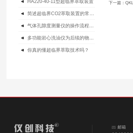
HA220-40-11型超临界萃取装置
下一篇：
QK
简述超临界CO2萃取装置的常见维护保养方法
气体孔隙度测量仪的操作流程与注意事项
多功能岩心洗油仪为后续的物理性质测试提供了纯净的样品
你真的懂超临界萃取技术吗？
邮箱