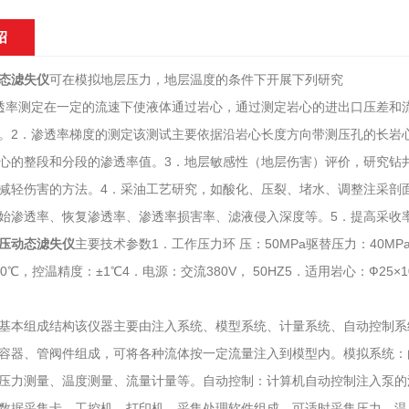
绍
态滤失仪
可在模拟地层压力，地层温度的条件下开展下列研究
透率测定在一定的流速下使液体通过岩心，通过测定岩心的进出口压差和
。2．渗透率梯度的测定该测试主要依据沿岩心长度方向带测压孔的长岩
心的整段和分段的渗透率值。3．地层敏感性（地层伤害）评价，研究钻
减轻伤害的方法。4．采油工艺研究，如酸化、压裂、堵水、调整注采剖
始渗透率、恢复渗透率、渗透率损害率、滤液侵入深度等。5．提高采收
压动态滤失仪
主要技术参数1．工作压力环 压：50MPa驱替压力：40MPa压力
0℃，控温精度：±1℃4．电源：交流380V， 50HZ5．适用岩心：Ф25×
基本组成结构该仪器主要由注入系统、模型系统、计量系统、自动控制系
容器、管阀件组成，可将各种流体按一定流量注入到模型内。模拟系统：
压力测量、温度测量、流量计量等。自动控制：计算机自动控制注入泵的
数据采集卡、工控机、打印机、采集处理软件组成，可适时采集压力、温