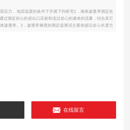
地层压力，地层温度的条件下开展下列研究
1．液体渗透率测定
在
通过测定岩心的进出口压差和流过岩心的液体的流量，结合其它
液体渗透率。
2．渗透率梯度的测定
该测试主要依据沿岩心长度方
一次实验中，便可在不破坏岩心原有性质的基础上，测出岩心的
在线留言