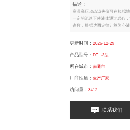
描述：
高温高压动态滤失仪可在模拟
一定的流速下使液体通过岩心，
参数，根据达西定律计算岩心
向带测压孔的长岩心夹持器，在
整段和分段的渗透率值。
更新时间：
2025-12-29
产品型号：
DTL-3型
所在城市：
南通市
厂商性质：
生产厂家
访问量：
3412
联系我们