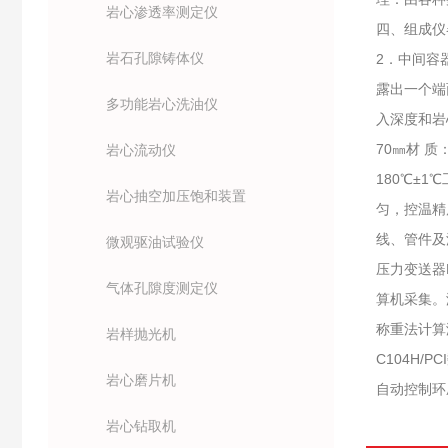
岩心渗透率测定仪
四、组成仪器
岩石孔隙铸体仪
2．中间容
露出一个端
多功能岩心洗油仪
入深度和岩
70㎜材 质
岩心流动仪
180℃±
岩心抽空加压饱和装置
匀，控温精
线、管件及
微观驱油试验仪
压力变送器D
气体孔隙度测定仪
算机采集。
称重法计算液
岩样抛光机
C104H
岩心磨片机
自动控制环
岩心钻取机