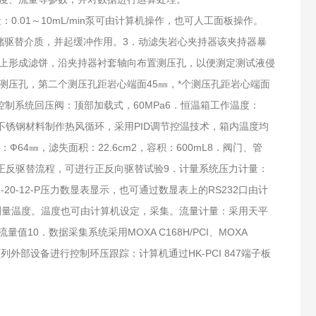
：0.01～10mL/min泵可由计算机操作，也可人工面板操作。
 用于存储驱替介质，并起缓冲作用。3．动滤失岩心夹持器该夹持器暴
上形成滤饼，沿夹持器衬套轴向布置测压孔，以便测定测试液侵
，二测压孔，第二个测压孔距岩心端面45㎜，*个测压孔距岩心端面
．回压控制系统回压阀：顶部加载式，60MPa6．恒温箱工作温度：
明灯，不锈钢材料制作热风循环，采用PID调节控温技术，箱内温度均
64㎜，滤失面积：22.6cm2，容积：600mL8．阀门、管
设计正反驱替流程，可进行正反向驱替试验9．计量系统压力计量：
-20-12-P压力数显表显示，也可通过数显表上的RS232口由计
控制、测量温度。温度也可由计算机设定，采集。流量计量：采用天平
值10．数据采集系统采用MOXA C168H/PCI、MOXA
列外部设备进行控制环压跟踪：计算机通过HK-PCI 847端子板