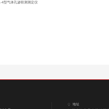
L-4型气体孔渗联测测定仪
地址