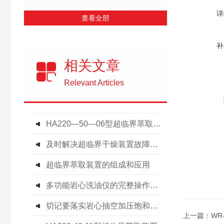
详
查看全部
补
相关文章
Relevant Articles
HA220—50—06型超临界萃取装置技术
及时解决超临界干燥装置故障是保障实验成功与设备长周期运行的关键
超临界萃取装置的组成和应用
多功能岩心洗油仪的完整操作流程分享
切记要落实岩心抽空加压饱和装置常态化保养措施
上一篇：
WR