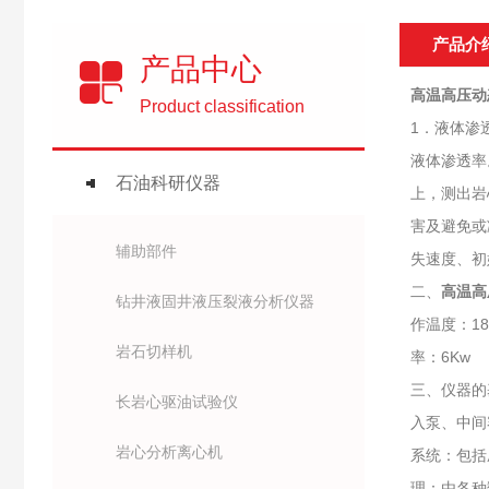
产品介
产品中心
高温高压动
Product classification
1．液体渗
液体渗透率
石油科研仪器
上，测出岩
害及避免或
辅助部件
失速度、初
二、
高温高
钻井液固井液压裂液分析仪器
作温度：18
岩石切样机
率：6Kw
三、仪器的
长岩心驱油试验仪
入泵、中间
岩心分析离心机
系统：包括
理：由各种