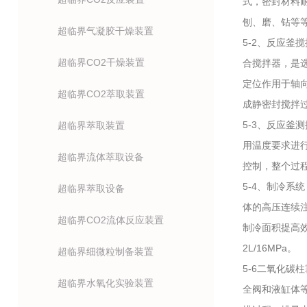
式，密封材料
刨、磨、钻等等
超临界气凝胶干燥装置
5-2、反应釜
超临界CO2干燥装置
合搅拌器，是
定位作用于轴
超临界CO2萃取装置
成静密封搅拌
5-3、反应釜
超临界萃取装置
用温度要求进
超临界流体萃取设备
控制，整个过程
5-4、制冷
超临界萃取设备
体的高压连续
超临界CO2流体反应装置
制冷面积提高效
2L/16MPa。
超临界细微粒制备装置
5-6二氧化碳
超临界水氧化实验装置
全阀和液缸体