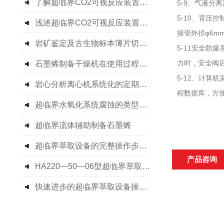
了解超临界CO2可视反应装置各组成部件功能特点才能更好的使用它
5-9、气液分
5-10、背压
浅述超临界CO2可视反应装置的工作原理
接管外径φ6m
岩矿鉴定及古生物标本薄片切样机
5-11安全
力时，安全阀
石墨烯制备干燥机在使用过程中需留意这些细节
5-12、计
岩心分析离心机系统化的定期保养方法分享
程数据库，方
超临界水氧化系统腐蚀的类型及控制方法
超临界流体辅助制备石墨烯
超临界萃取设备的完整操作步骤介绍
产品咨询
HA220—50—06型超临界萃取装置技术
快速进步的超临界萃取设备操作要点