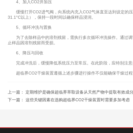
4、加入CO2并加压
缓慢打开CO2进气阀，向系统内充入CO2气体直至达到设定的压力
31.1°C以上），保持一段时间以确保样品浸润。
5、循环冲洗与置换
为了去除样品中的溶剂残留，需执行多次循环冲洗操作。通过调节
止样品因溶剂残留而受损。
6、降压与回收
完成冲洗后，缓慢降低系统压力至常压。在此阶段，应特别注意控
超临界CO2干燥装置遵循上述步骤进行操作不仅能确保干燥过程
上一篇：
定期维护是确保超临界萃取设备从天然产物中提取有效成
下一篇：
这些关键因素在选购超临界CO2干燥装置时需要多加考虑