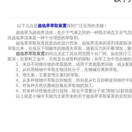
以下几点是
超临界萃取装置
得到广泛应用的关键！
超临界为超临界流体，是介于气液之间的一种既非液态又非气态的
此超临界流体是一种十分理想的萃取剂。
超临界萃取装置就是由此设计而来，超临界流体的溶剂强度取决于
萃取出来，在低压下弱极性的物质先萃取，随着压力的不断增加，极
超临界萃取装置
的特点决定了其应用范围十分广阔。如在医疗工
取等；在香料工业中，天然及合成香料的精制；化学工业中混合物的
1、来自不同微生物的类脂脂类，或用于类脂脂类回收，或从配糖
2、从药用植物中萃取生物活性分子，生物碱分离和萃取。
3、维生素，主要是维生素E的萃取。
4、从多种植物中萃取抗癌物质，特别是从红豆杉树皮和枝叶中
5、对各种天然抗菌或抗氧化萃取物的加工。
6、对各种活性物质进行提纯，除去不需要分子或“渣物”以获得
以上就是小编今天能为大家带来的关于超临界萃取装置的全部知识