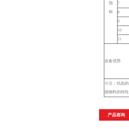
指
7
标
8
9
10
11
设备
优势
※
注
：结晶
的
据物料的特性
产品咨询