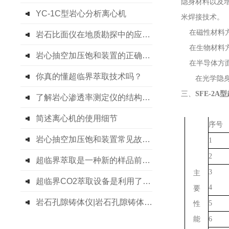
隐身材料以及
YC-1C型岩心分析离心机
米焊接技术。
在磁性材料
岩石比面仪在地质勘探中的应用实践
在生物材料
岩心抽空加压饱和装置的正确使用步骤分享
在半导体方
你真的懂超临界萃取技术吗？
在光学隐
三
、
SFE-2A型
了解岩心渗透率测定仪的结构知识是步
简述离心机的使用细节
序号
岩心抽空加压饱和装置常见故障的诊断与解决方法分享
1
2
超临界萃取是一种新的样品前处理技术
3
主
超临界CO2萃取设备是利用了超临界流体的溶解能力与其密度的关系
4
要
岩石孔隙铸体仪|岩石孔隙铸体仪作用介绍
5
性
能
6