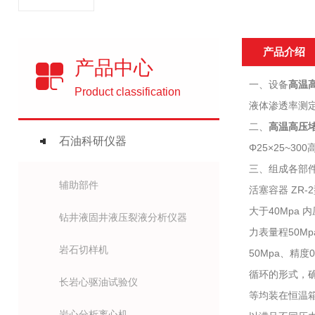
产品介绍
产品中心
一、设备
高温
Product classification
液体渗透率测定
二、
高温高压
石油科研仪器
Φ25×25~300
三、组成各部件
辅助部件
活塞容器 ZR-2
大于40Mpa
钻井液固井液压裂液分析仪器
力表量程50M
岩石切样机
50Mpa、精
循环的形式，
长岩心驱油试验仪
等均装在恒温
岩心分析离心机