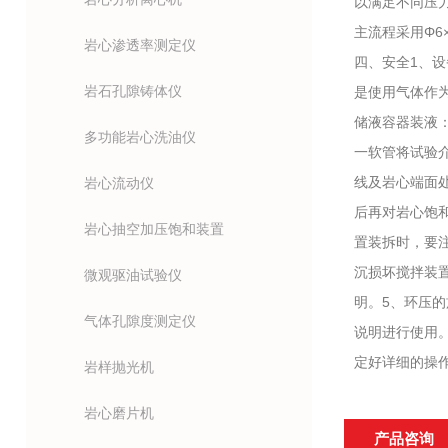
以满足不同压
主流程采用Φ6
岩心渗透率测定仪
四、安全1、
岩石孔隙铸体仪
是使用气体作
储液容器装液
多功能岩心洗油仪
一软管将试验
线及岩心端面
岩心流动仪
后再对岩心饱
岩心抽空加压饱和装置
置装拆时，要
沉损坏搅拌装
微观驱油试验仪
明。5、环压
气体孔隙度测定仪
说明进行使用
定好详细的操
岩样抛光机
岩心磨片机
产品咨询