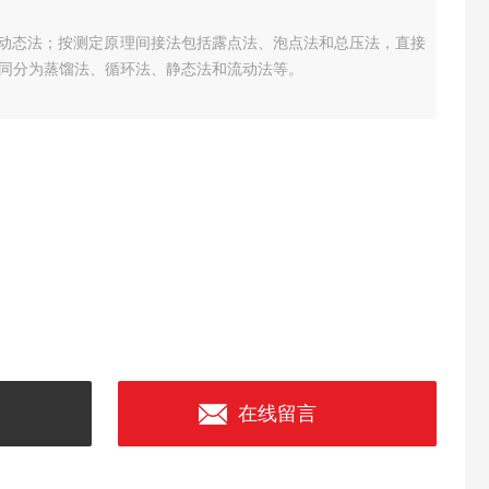
法和动态法；按测定原理间接法包括露点法、泡点法和总压法，直接
同分为蒸馏法、循环法、静态法和流动法等。
在线留言