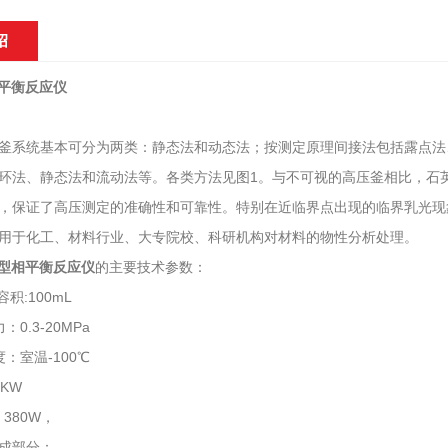
绍
相平衡反应仪
釜系统基本可分为两类：静态法和动态法；按测定原理间接法包括露点法
环法、静态法和流动法等。各类方法见图1。与不可视的高压釜相比，石
，保证了高压测定的准确性和可靠性。特别在近临界点出现的临界乳光现
用于化工、材料行业、大专院校、科研机构对材料的物性分析处理。
-3型相平衡反应仪
的主要技术参数：
积:100mL
0.3-20MPa
：室温-100℃
KW
380W，
成部分：