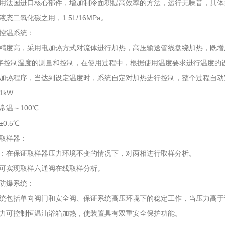
用法国进口核心部件，增加制冷面积提高效率的方法，运行无噪音，具体技术指
态二氧化碳之用，1.5L/16MPa。
控温系统：
精度高，采用电加热方式对流体进行加热，高压输送管线盘绕加热，既增
数字控制温度的测量和控制，在使用过程中，根据使用温度要求进行温度
加热程序，当达到设定温度时，系统自定对加热进行控制，整个过程自动
1kW
常温～100℃
0.5℃
取样器：
：在保证取样器压力环境不变的情况下，对两相进行取样分析。
可实现取样六通阀在线取样分析。
防爆系统：
统包括单向阀门和安全阀、保证系统高压环境下的稳定工作，当压力高于
力可控制恒温油浴箱加热，使装置具有双重安全保护功能。