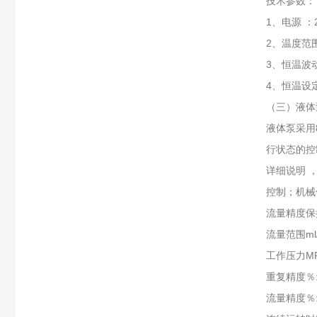
技术参数：
1、电源 ：2
2、温度范
3、恒温波动
4、恒温设
（三）液体
液体泵采用
行状态的控
详细说明 
控制；机械
流量精度保
流量范围ml/m
工作压力MP
重复精度％:
流量精度％: