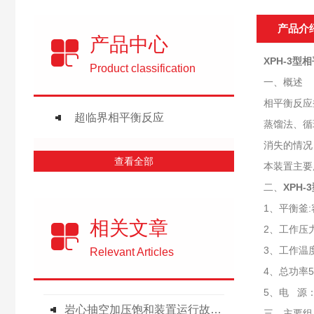
产品介
产品中心
XPH-3型
Product classification
一、概述
相平衡反应
超临界相平衡反应
蒸馏法、循
消失的情况
查看全部
本装置主要
二、
XPH
1、平衡釜:容
相关文章
2、工作压力：
3、工作温度
Relevant Articles
4、总功率5
5、电 源：
岩心抽空加压饱和装置运行故障深度解析与标准化处理方案
三、
主要组