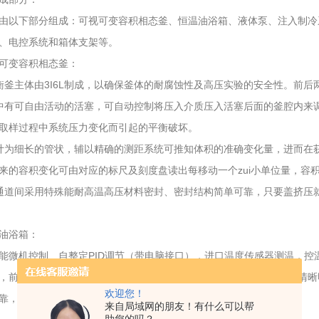
由以下部分组成：可视可变容积相态釜、恒温油浴箱、液体泵、注入制冷
、电控系统和箱体支架等。
可变容积相态釜：
衡釜主体由3I6L制成，以确保釜体的耐腐蚀性及高压实验的安全性。前
中有可自由活动的活塞，可自动控制将压入介质压入活塞后面的釜腔内来
取样过程中系统压力变化而引起的平衡破坏。
计为细长的管状，辅以精确的测距系统可推知体积的准确变化量，进而在
来的容积变化可由对应的标尺及刻度盘读出每移动一个zui小单位量，容积变化
通道间采用特殊能耐高温高压材料密封、密封结构简单可靠，只要盖挤压
油浴箱：
能微机控制、自整定PID调节（带电脑接口），进口温度传感器测温，
，前后采用耐高温玻璃缸结构，可清晰观测被测试样的变化各项参数清晰
欢迎您！
靠，操作方便安全。
来自局域网的朋友！有什么可以帮