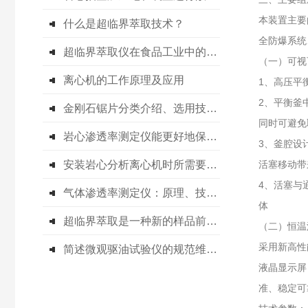
本装置主要
什么是超临界萃取技术？
全防爆系统
超临界萃取仪在食品工业中的应用与发展
（一）可视
离心机的工作原理及应用
1、高压平
2、平衡釜
金刚石锯片分类介绍、选用技巧及使用方法
同时可避免
岩心渗透率测定仪能更好地保护珍贵的岩心样本
3、釜腔设
安装岩心分析离心机时所需要注意的事项分享
活塞移动带
4、活塞与
气体渗透率测定仪：原理、技术及应用
体
超临界萃取是一种新的样品前处理技术
（二）恒温
采用新高性
简述微观驱油试验仪的规范维护要点
液晶显示屏
准、稳定可