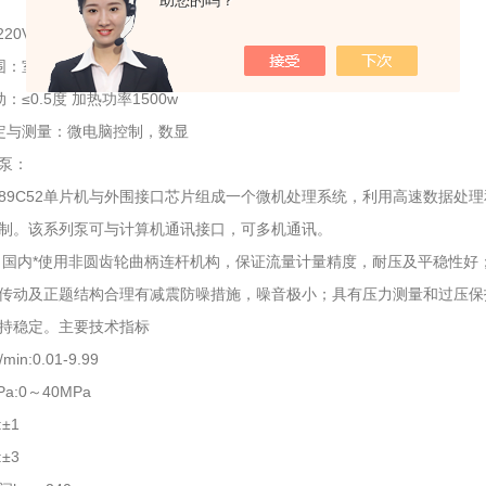
助您的吗？
20V 50Hz
围：室温—100℃
：≤0.5度 加热功率1500w
定与测量：微电脑控制，数显
泵：
89C52单片机与外围接口芯片组成一个微机处理系统，利用高速数据处
制。该系列泵可与计算机通讯接口，可多机通讯。
，国内*使用非圆齿轮曲柄连杆机构，保证流量计量精度，耐压及平稳性
传动及正题结构合理有减震防噪措施，噪音极小；具有压力测量和过压保
持稳定。主要技术指标
in:0.01-9.99
a:0～40MPa
±1
±3