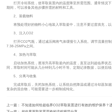
打开冷却系统，使萃取装置内的温度降至所需范围。通常情况下，超临
期间，可以准备其他步骤所需的材料和工具。
2、装载物料
将预处理好的物料小心地装入萃取釜中，注意不要过度填充，以免
3、注入CO2
打开CO2气瓶，通过减压阀将气体缓慢引入系统。调节流量控制器
7.38-25MPa之间。
4、加热与萃取
启动加热系统，逐渐升高萃取釜内的温度，直至达到超临界状态。
同，萃取时间可能从几分钟到几小时不等。定期记录数据，以便后续
5、分离与收集
完成萃取后，关闭加热系统，让系统自然降温或通过冷却器加速降
复杂的混合物，可能需要进一步精制或纯化。
上一篇：
不知道如何给超临界CO2萃取装置进行有效的维护保养？
下一篇：
超临界萃取装置严格的流程规范分享