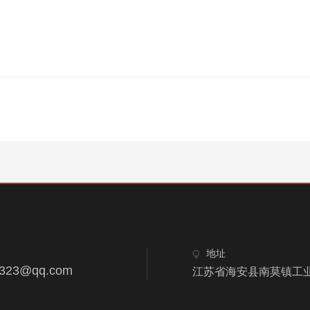
地址
2323@qq.com
江苏省海安县南莫镇工