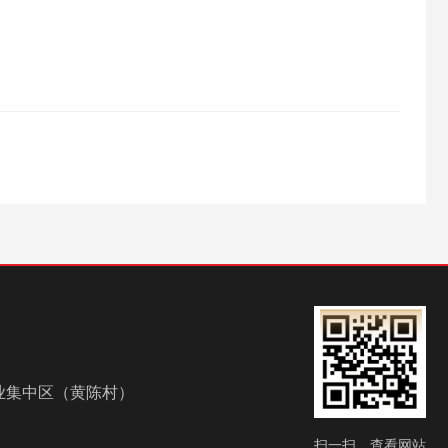
业集中区（黄陈村）
扫一扫，查看网站