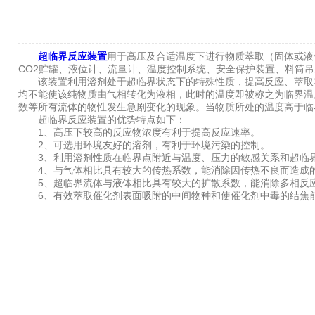
超临界反应装置
用于高压及合适温度下进行物质萃取（固体或液
CO2贮罐、液位计、流量计、温度控制系统、安全保护装置、料筒
该装置利用溶剂处于超临界状态下的特殊性质，提高反应、萃取等
均不能使该纯物质由气相转化为液相，此时的温度即被称之为临界温
数等所有流体的物性发生急剧变化的现象。当物质所处的温度高于临
超临界反应装置的优势特点如下：
1、高压下较高的反应物浓度有利于提高反应速率。
2、可选用环境友好的溶剂，有利于环境污染的控制。
3、利用溶剂性质在临界点附近与温度、压力的敏感关系和超临界
4、与气体相比具有较大的传热系数，能消除因传热不良而造成
5、超临界流体与液体相比具有较大的扩散系数，能消除多相反应
6、有效萃取催化剂表面吸附的中间物种和使催化剂中毒的结焦前