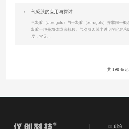
气凝胶的应用与探讨
气凝胶（aerogels）与干凝胶（xerogels
凝胶一般是粉体或者颗粒。气凝胶因其半透明的色彩和超
度，常见...
共 199 条记
邮箱