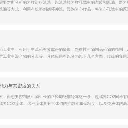
需要对所分析的岩样进行清洗，以清洗掉岩样孔隙中的杂质和原油。而岩
洗油等方式，利用有机溶剂循环冲洗、浸泡岩心样品，将岩心孔隙中的原
药工业中，可用于中草药有效成份的提取，热敏性生物制品药物的精制，
学工业中混合物的分离等。具体应用可以分为以下几个方面：传统的食用
解能力与其密度的关系
质，但想要控制微生物生长的路径却绝非冷冻这一条，超临界CO2同样有
界CO2流体。这种流体具有气体似的扩散性和低粘度，以及类液体的高溶解性