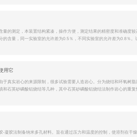
含量的测定，本装置结构紧凑，操作方便，测定结果的精密度和准确度较
的含量，同一实验室的允许差为0.5％，不同实验室的允许差为0.8％
使用它
由于真实岩心的来源限制，很多试验需要人造岩心。分为烧结和环氧树脂
填和石英砂磷酸铝烧结等几种，其中石英砂磷酸铝烧结法制作岩心的重复
胶-凝胶法制备纳米多孔材料。旨在通过压力和温度的控制，使溶剂在干