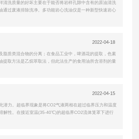
样清洗质量的好坏主要在于能否将岩样孔隙中含有的原油清洗
油通过废液排除洗净。多功能岩心洗油仪是一种新型快速岩心
2022-04-18
及脂质类混合物的分离；在食品工业中，啤酒花的提取，色素
油提取方法是乙烷萃取法，但此法生产的食用油所含溶剂的量
2022-04-15
此潜力。超临界现象是将CO2气液两相在超过临界压力和温度
。在接近室温(35-40℃)的超临界CO2流体笼罩下进行