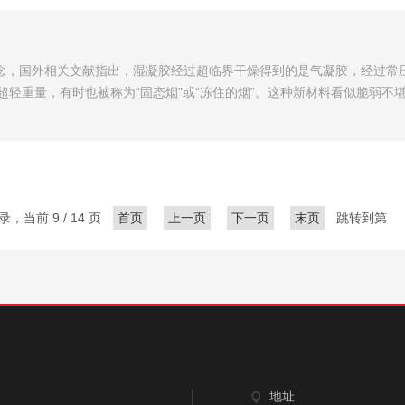
）并非同一概念，国外相关文献指出，湿凝胶经过超临界干燥得到的是气凝胶，
轻重量，有时也被称为“固态烟”或“冻住的烟”。这种新材料看似脆弱不
录，当前 9 / 14 页
首页
上一页
下一页
末页
跳转到第
地址