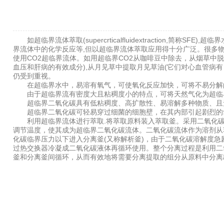
如超临界流体萃取(supercrticalfluidextraction,简称SFE
界流体中的化学反应等,但以超临界流体萃取应用得十分广泛。很多物质都有
使用CO2超临界流体。如用超临界CO2从咖啡豆中除去，从烟草中
血压和肝病的有效成分),从月见草中提取月见草油(它们对心血管病
仍受到重视。
在超临界水中，易溶有氧气，可使氧化反应加快，可将不易分解的
由于超临界流有密度大且粘稠度小的特点，可将天然气化为超临界
超临界二氧化碳具有低粘稠度、高扩散性、易溶解多种物质、且无
超临界二氧化碳可轻易穿过细菌的细胞壁，在其内部引起剧烈的
利用超临界流体进行萃取.将萃取原料装入萃取釜。采用二氧化碳为
调节温度，使其成为超临界二氧化碳流体。二氧化碳流体作为溶剂从
化碳临界压力以下进入分离釜(又称解析釜)，由于二氧化碳溶解度
过热交换器冷凝成二氧化碳液体再循环使用。整个分离过程是利用二
釜和分离釜间循环，从而有效地将需要分离提取的组分从原料中分离