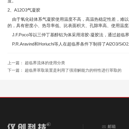
度。
2、A12O3气凝胶
由于氧化硅体系气凝胶使用温度不高，高温热稳定性差，难以满足
的，具有密度小、热导率低、比表面积大、孔隙率高、使用温度高
J.F.Poco等以三仲丁基醇铝为体采用溶胶-凝胶法，通过
P.R.Aravind和Horiuchi等人在超临界条件下制得了Al2
上一篇：
超临界流体的使用分类
下一篇：
超临界萃取装置是利用了强溶解能力的特性进行萃取的
邮箱