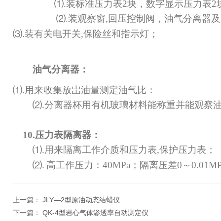
⑴.
装标准压力表2块，数字显示压力表2
⑵.装观察窗,回压控制阀，油气分离器
⑶.装有关电开关,保险丝和指示灯；
油气分离器：
⑴.用来收集放岀油量测定油气比：
⑵.分离器杯用有机玻璃材料能称重并能观察
10.
压力表隔离器：
⑴.用来隔离工作介质和压力表,保护压力表；
⑵.
高工作压力：40MPa；隔离压差0
～0.01M
上一篇：
JLY—2型原油动态结蜡仪
下一篇：
QK-4型岩心气体渗透率自动测定仪