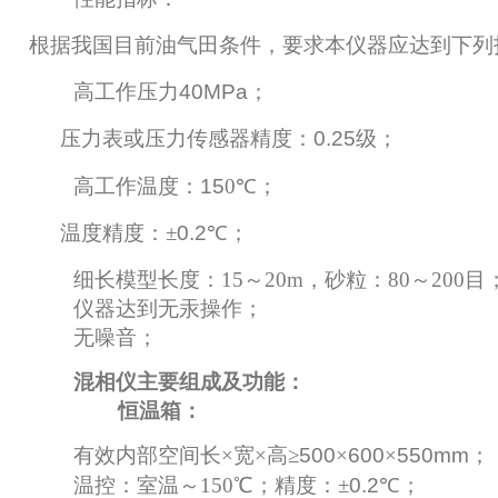
根据我国目前油气田条件，要求本仪器应达到下列
高工作压力
40MPa
；
压力表或压力传感器精度：
0.25
级
；
高工作温度：
15
0
℃
；
温度精度：±
0.2
℃
；
细长模型长度：15～20m，砂粒：80～200目
仪器达到无汞操作；
无噪音；
混相仪主要组成及功能：
恒温箱：
有效内部空间长×宽×高≥
500
×
600
×
550mm
；
温控：室温
～150℃；精度：
±
0.2
℃
；