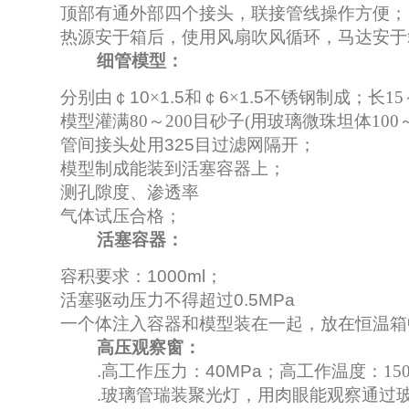
顶部有通外部四个接头，联接管线操作方便；
热源安于箱后，使用风扇吹风循环，马达安于
细管模型：
分别由￠
10
×
1.5
和￠
6
×
1.5
不锈钢制成；长
15
模型灌满
80
～200目砂子(用玻璃微珠坦体100
管间接头处用
325
目过滤网隔开；
模型制成能装到活塞容器上；
测孔隙度、渗透率
气体试压合格；
活塞容器：
容积要求：
1000ml
；
活塞驱动压力不得超过
0.5MPa
一个体注入容器和模型装在一起
，放在恒温箱
高压观察窗
：
.
高工作压力：
40MPa
；高工作温度：
15
.
玻璃管瑞装聚光灯，用肉眼能观察通过